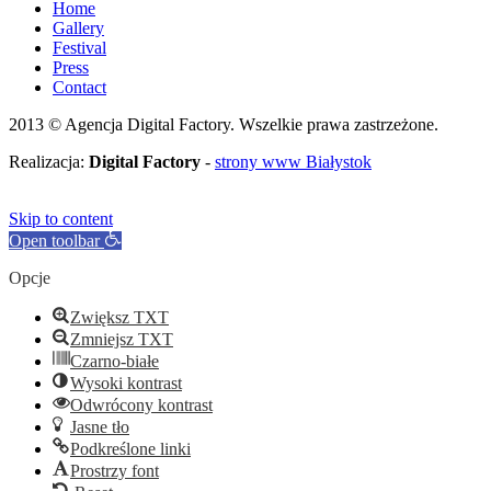
Home
Gallery
Festival
Press
Contact
2013 © Agencja Digital Factory. Wszelkie prawa zastrzeżone.
Realizacja:
Digital Factory
-
strony www Białystok
Skip to content
Open toolbar
Opcje
Zwiększ TXT
Zmniejsz TXT
Czarno-białe
Wysoki kontrast
Odwrócony kontrast
Jasne tło
Podkreślone linki
Prostrzy font