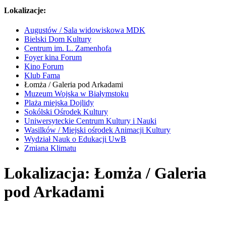
Lokalizacje:
Augustów / Sala widowiskowa MDK
Bielski Dom Kultury
Centrum im. L. Zamenhofa
Foyer kina Forum
Kino Forum
Klub Fama
Łomża / Galeria pod Arkadami
Muzeum Wojska w Białymstoku
Plaża miejska Dojlidy
Sokólski Ośrodek Kultury
Uniwersyteckie Centrum Kultury i Nauki
Wasilków / Miejski ośrodek Animacji Kultury
Wydział Nauk o Edukacji UwB
Zmiana Klimatu
Lokalizacja: Łomża / Galeria
pod Arkadami