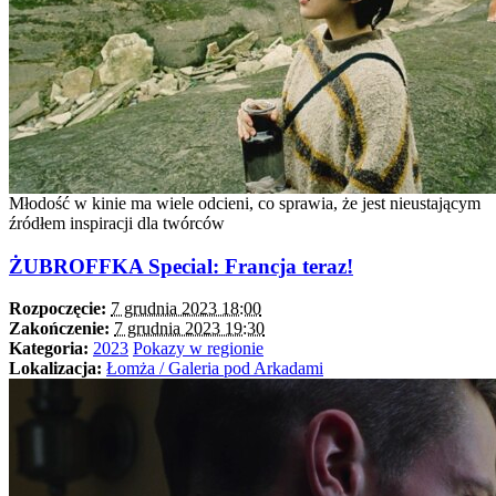
Młodość w kinie ma wiele odcieni, co sprawia, że jest nieustającym
źródłem inspiracji dla twórców
ŻUBROFFKA Special: Francja teraz!
Rozpoczęcie:
7 grudnia 2023 18:00
Zakończenie:
7 grudnia 2023 19:30
Kategoria:
2023
Pokazy w regionie
Lokalizacja:
Łomża / Galeria pod Arkadami