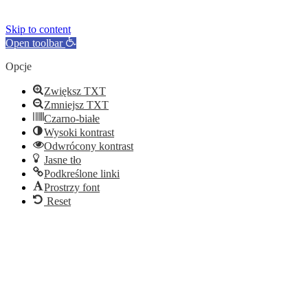
Skip to content
Open toolbar
Opcje
Zwiększ TXT
Zmniejsz TXT
Czarno-białe
Wysoki kontrast
Odwrócony kontrast
Jasne tło
Podkreślone linki
Prostrzy font
Reset