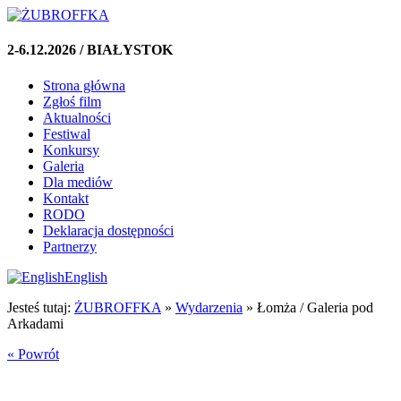
2-6.12.2026 / BIAŁYSTOK
Strona główna
Zgłoś film
Aktualności
Festiwal
Konkursy
Galeria
Dla mediów
Kontakt
RODO
Deklaracja dostępności
Partnerzy
English
Jesteś tutaj:
ŻUBROFFKA
»
Wydarzenia
»
Łomża / Galeria pod
Arkadami
« Powrót